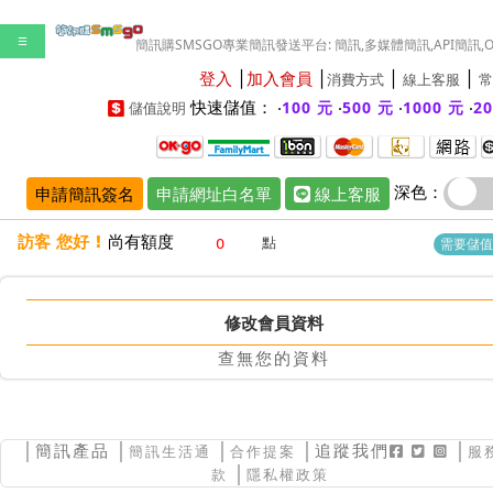
☰
簡訊購SMSGO專業簡訊發送平台: 簡訊,多媒體簡訊,API簡訊,
登入
│
加入會員
│
│
│
消費方式
線上客服
常
快速儲值： ‧
‧
‧
‧
100 元
500 元
1000 元
2
儲值說明
深色：
申請簡訊簽名
申請網址白名單
線上客服
訪客 您好 !
尚有額度
點
需要儲值
修改會員資料
查無您的資料
│
簡訊產品
│
│
│追蹤我們
│
簡訊生活通
合作提案
服
│
款
隱私權政策