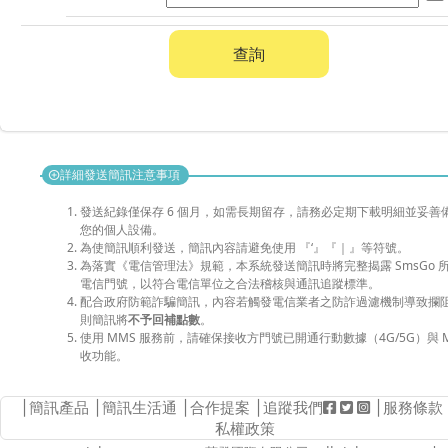
查詢
詳細發送簡訊注意事項
add_circle
發送紀錄僅保存 6 個月，如需長期留存，請務必定期下載明細並妥善
您的個人設備。
為使簡訊順利發送，簡訊內容請避免使用 『‘』『｜』等符號。
為落實《電信管理法》規範，本系統發送簡訊時將完整揭露 SmsGo 
電信門號，以符合電信單位之合法稽核與通訊追蹤標準。
配合政府防範詐騙簡訊，內容若觸發電信業者之防詐過濾機制導致攔
則簡訊將
不予回補點數
。
使用 MMS 服務前，請確保接收方門號已開通行動數據（4G/5G）與 M
收功能。
│
簡訊產品
│
簡訊生活通
│
合作提案
│追蹤我們
│
服務條款
私權政策