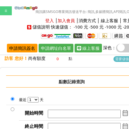
☰
簡訊購SMSGO專業簡訊發送平台: 簡訊,多媒體簡訊,API簡訊,
登入
│
加入會員
│
消費方式
│
線上客服
│
常
儲值說明
快速儲值： ‧
100 元
‧
500 元
‧
1000 元
‧
2
深色：
申請簡訊簽名
申請網址白名單
線上客服
訪客 您好 !
尚有額度
點
需要儲值
點數記錄
查詢
最近
天
calendar_month
開始時間
calendar_month
終止時間