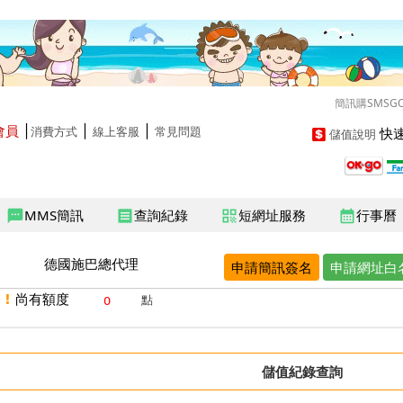
簡訊購SMSG
會員
│
│
│
快速
消費方式
線上客服
常見問題
儲值說明
MMS簡訊
查詢紀錄
短網址服務
行事曆
sms
receipt
qr_code
calendar_month
德國施巴總代理
申請簡訊簽名
申請網址白
 !
尚有額度
點
儲值紀錄
查詢