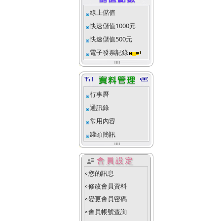
線上儲值
快速儲值1000元
快速儲值500元
電子發票記錄
行事曆
通訊錄
常用內容
罐頭簡訊
user_attributes
會員設定
您的訊息
fiber_manual_record
修改會員資料
fiber_manual_record
變更會員密碼
fiber_manual_record
會員帳號查詢
fiber_manual_record