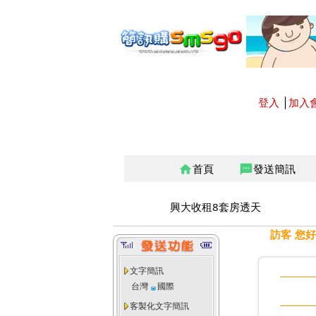
登入
│
加入
首頁
發送簡訊
home
sms
興大收租8套房透天
訪客 您好
文字簡訊
台灣
國際
客製化文字簡訊