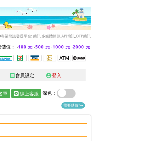
O專業簡訊發送平台: 簡訊,多媒體簡訊,API簡訊,OTP簡訊
儲值： ‧
‧
‧
‧
100 元
500 元
1000 元
2000 元
會員設定
登入
receipt
account_circle
深色：
名單
線上客服
需要儲值?→