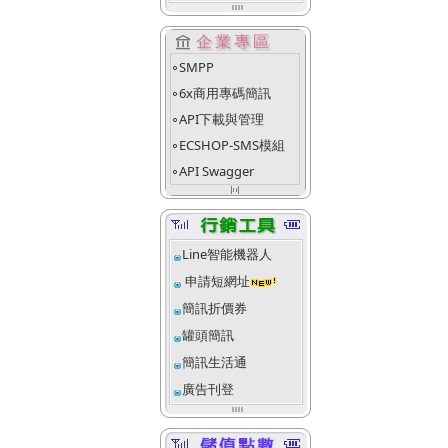
account_balance
企業專區
SMPP
fiber_manual_record
6x商用專碼簡訊
fiber_manual_record
API下載與管理
fiber_manual_record
ECSHOP-SMS模組
fiber_manual_record
API Swagger
fiber_manual_record
align_justify_space_even
Line智能機器人
申請短網址
簡訊折價券
罐頭簡訊
簡訊生活通
廣告刊登