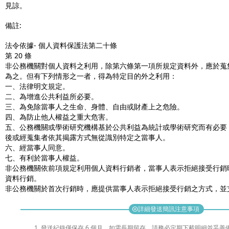
見諒。
備註:
法令依據- 個人資料保護法第二十條
第 20 條
非公務機關對個人資料之利用，除第六條第一項所規定資料外，應於蒐
為之。但有下列情形之一者，得為特定目的外之利用：
一、法律明文規定。
二、為增進公共利益所必要。
三、為免除當事人之生命、身體、自由或財產上之危險。
四、為防止他人權益之重大危害。
五、公務機關或學術研究機構基於公共利益為統計或學術研究而有必要
後或經蒐集者依其揭露方式無從識別特定之當事人。
六、經當事人同意。
七、有利於當事人權益。
非公務機關依前項規定利用個人資料行銷者，當事人表示拒絕接受行銷
資料行銷。
非公務機關於首次行銷時，應提供當事人表示拒絕接受行銷之方式，並
詳細發送簡訊注意事項
add_circle
發送紀錄僅保存 6 個月，如需長期留存，請務必定期下載明細並妥善