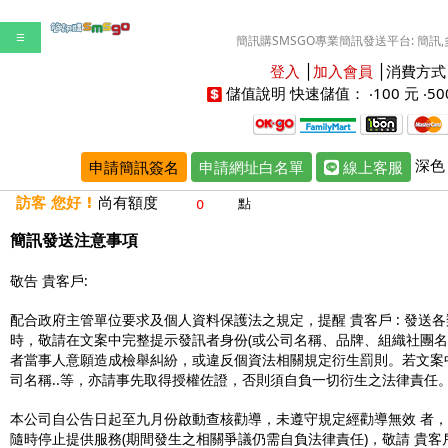
☰
簡訊購SMSGO專業簡訊發送平台: 簡訊,多
登入
│
加入會員
│
消費方式
儲值說明
快速儲值： ‧
100 元
‧
50
深色
申請簡訊簽名
申請網址白名單
線上客服
訪客 您好 !
尚有額度
點
簡訊發送注意事項
敬告 貴客戶:
配合政府主管單位要求及個人資料保護法之規定，提醒 貴客戶 : 發送
時，敬請在文案中完整提示發訊者身份(或公司名稱、品牌、組織社團名稱
者當事人意願造成檢舉糾紛，或違反個資法相關規定衍生罰則。若文案
司名稱..等，亦請事先取得授權佐證，否則須自負一切衍生之法律責任
本公司自公告日起至九月份啟動查核勸導，未遵守規定經勸導無效 者
隨時停止提供服務(期間發生之相關爭議仍需自負法律責任)，敬請 貴