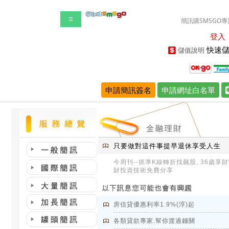
☰
簡訊購SMSGO專
登入
快速儲
儲值說明
申請簡訊簽名
申請網址白名單
只要做對這件事提早退休享受人生
今周刊--抓準K線轉折找飆股, 36歲享
財投資技術免費分享
房信貸優惠利率1.9%(浮)起
各類貸款專家.幫你渡過錢關