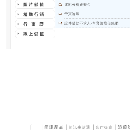
運彩分析娛樂台
帝寶論壇
證件借款不求人-帝寶論壇借錢網
│
簡訊產品
│
│
│追蹤
簡訊生活通
合作提案