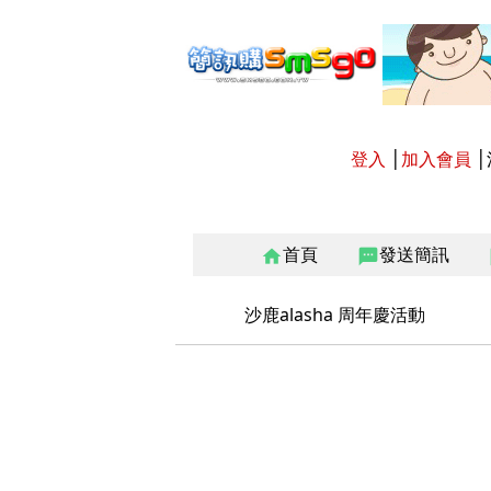
登入
│
加入會員
│
首頁
發送簡訊
home
sms
沙鹿alasha 周年慶活動