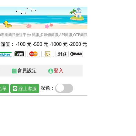
O專業簡訊發送平台: 簡訊,多媒體簡訊,API簡訊,OTP簡訊
儲值： ‧
100 元
‧
500 元
‧
1000 元
‧
2000 元
曆
會員設定
登入
receipt
account_circle
深色：
名單
線上客服