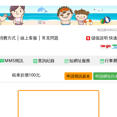
簡訊購SMSG
消費方式
│
線上客服
│
常見問題
儲值說明
快速
MMS簡訊
查詢紀錄
短網址服務
行事
sms
receipt
qr_code
calendar_month
租車折價100元.
申請簡訊簽名
申請網址白